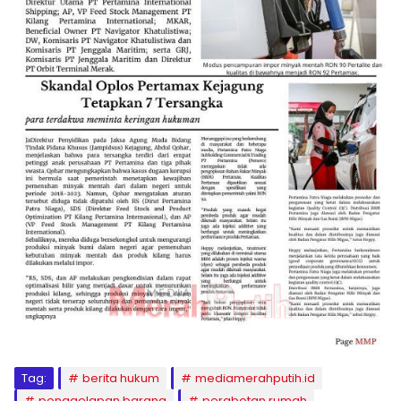
Tag:
berita hukum
mediamerahputih.id
penggelapan barang
perabotan rumah