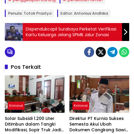
Penulis: Totok Prastyo
Editor: Antonius Andhika
Dispendukcapil Surabaya Perketat Verifikasi
Kartu Keluarga Jelang SPMB Jalur Zonasi
Pos Terkait
Kriminal
Kriminal
Solar Subsidi 1.200 Liter
Direktur PT Kurnia Sukses
Ditimbun dalam Tangki
Semesta Akui Ubah
Modifikasi, Sopir Truk Jadi
Dokumen Cangkang Sawit