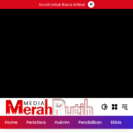
Langsung
×
Scroll Untuk Baca Artikel
ke
konten
Home
Peristiwa
Hukrim
Pendidikan
Ekbis
K