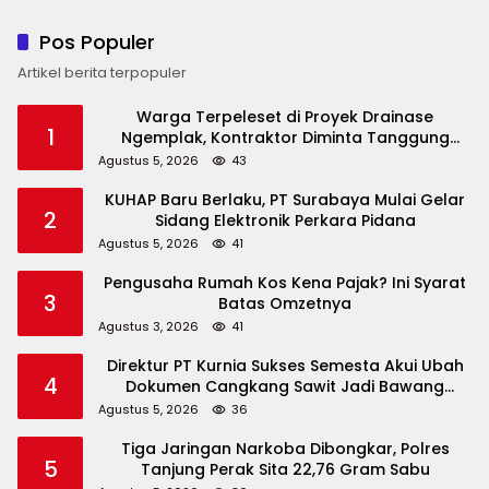
Pos Populer
Artikel berita terpopuler
Warga Terpeleset di Proyek Drainase
1
Ngemplak, Kontraktor Diminta Tanggung
Biaya Korban
Agustus 5, 2026
43
KUHAP Baru Berlaku, PT Surabaya Mulai Gelar
2
Sidang Elektronik Perkara Pidana
Agustus 5, 2026
41
Pengusaha Rumah Kos Kena Pajak? Ini Syarat
3
Batas Omzetnya
Agustus 3, 2026
41
Direktur PT Kurnia Sukses Semesta Akui Ubah
4
Dokumen Cangkang Sawit Jadi Bawang
Bombay
Agustus 5, 2026
36
Tiga Jaringan Narkoba Dibongkar, Polres
5
Tanjung Perak Sita 22,76 Gram Sabu