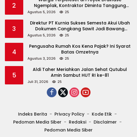
2
Ngemplak, Kontraktor Diminta Tanggung
Biaya Korban
Agustus 5, 2026
25
Direktur PT Kurnia Sukses Semesta Akui Ubah
3
Dokumen Cangkang Sawit Jadi Bawang
Bombay
Agustus 5, 2026
25
Pengusaha Rumah Kos Kena Pajak? Ini Syarat
4
Batas Omzetnya
Agustus 3, 2026
25
Aldi Taher Meriahkan Jalan Sehat Qutubul
5
Amin Sambut HUT RI ke-81
Juli 31, 2026
25
Indeks Berita
Privacy Policy
Kode Etik
Pedoman Media Siber
Redaksi
Disclaimer
Pedoman Media Siber