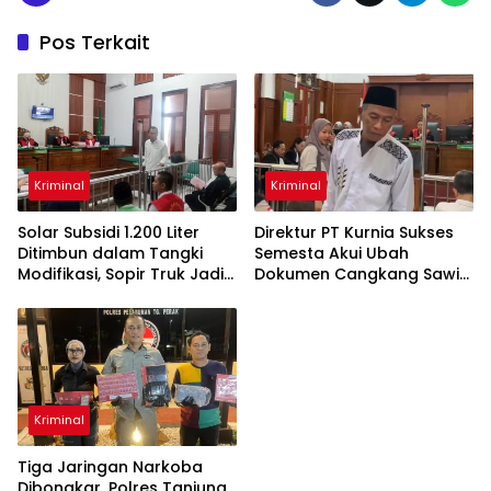
Pos Terkait
Kriminal
Kriminal
Solar Subsidi 1.200 Liter
Direktur PT Kurnia Sukses
Ditimbun dalam Tangki
Semesta Akui Ubah
Modifikasi, Sopir Truk Jadi
Dokumen Cangkang Sawit
Terdakwa
Jadi Bawang Bombay
Kriminal
Tiga Jaringan Narkoba
Dibongkar, Polres Tanjung