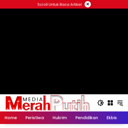
Langsung
×
Scroll Untuk Baca Artikel
ke
konten
Home
Peristiwa
Hukrim
Pendidikan
Ekbis
K