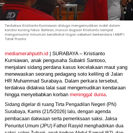
Terdakwa Kristianto Kurniawan diduga mengemudikan mobil dalam
kondisi kurang fokus. Bahkan, muncul dugaan Kristianto sempat
mengonsumsi minuman beralkohol ringan sebelum berkendara | MMP |
Totok Prastio
mediamerahputih.id
| SURABAYA – Kristianto
Kurniawan, anak pengusaha Subakti Santoso,
menjalani sidang perdana kasus kecelakaan maut yang
menewaskan seorang pedagang soto keliling di Jalan
HR Muhammad Surabaya. Dalam perkara tersebut,
terdakwa didakwa lalai saat mengemudikan kendaraan
hingga menyebabkan korban
meninggal dunia
.
Sidang digelar di ruang Tirta Pengadilan Negeri (PN)
Surabaya, Kamis (21/5/2026) lalu, dengan agenda
pembacaan dakwaan serta pemeriksaan saksi. Jaksa
Penuntut Umum (JPU) Fathol Rasyid menghadirkan dua
saksi, yakni Zubairi, anak korban Abdul Samad (67), dan