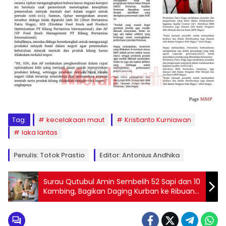
Tag:
kecelakaan maut
Kristianto Kurniawan
laka lantas
Penulis: Totok Prastio
Editor: Antonius Andhika
Surau Qutubul Amin Sembelih 52 Sapi dan 10
Kambing, Bagikan Daging Kurban ke Ribuan
Warga