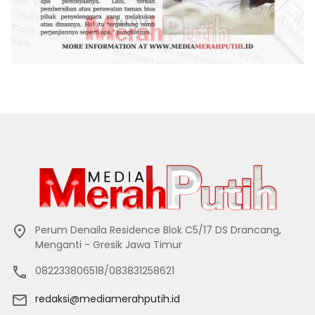
Perum Denaila Residence Blok C5/17 DS Drancang,
Menganti - Gresik Jawa Timur
082233806518/083831258621
redaksi@mediamerahputih.id