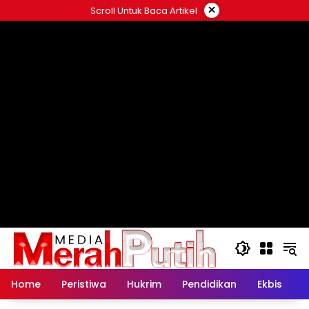
Langsung
×
Scroll Untuk Baca Artikel
ke
konten
Home
Peristiwa
Hukrim
Pendidikan
Ekbis
K