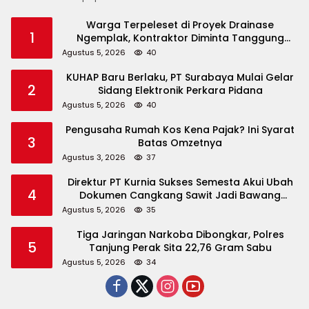
Warga Terpeleset di Proyek Drainase
1
Ngemplak, Kontraktor Diminta Tanggung
Biaya Korban
Agustus 5, 2026
40
KUHAP Baru Berlaku, PT Surabaya Mulai Gelar
2
Sidang Elektronik Perkara Pidana
Agustus 5, 2026
40
Pengusaha Rumah Kos Kena Pajak? Ini Syarat
3
Batas Omzetnya
Agustus 3, 2026
37
Direktur PT Kurnia Sukses Semesta Akui Ubah
4
Dokumen Cangkang Sawit Jadi Bawang
Bombay
Agustus 5, 2026
35
Tiga Jaringan Narkoba Dibongkar, Polres
5
Tanjung Perak Sita 22,76 Gram Sabu
Agustus 5, 2026
34