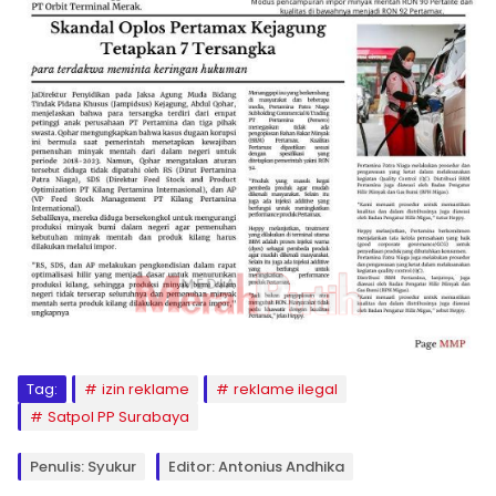
Tag:
izin reklame
reklame ilegal
Satpol PP Surabaya
Penulis: Syukur
Editor: Antonius Andhika