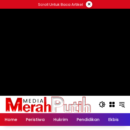
Langsung
×
Scroll Untuk Baca Artikel
ke
konten
Home
Peristiwa
Hukrim
Pendidikan
Ekbis
K