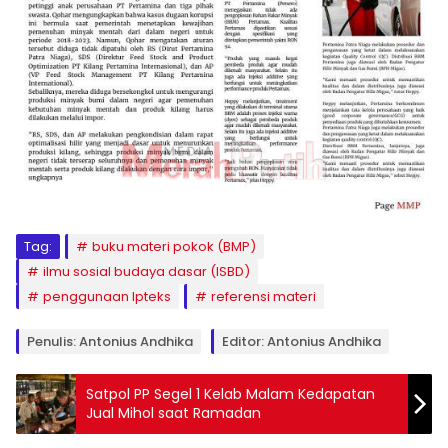
Tag:
buku materi pokok (BMP)
ilmu sosial budaya dasar (ISBD)
penggunaan Ipteks
referensi materi
Penulis: Antonius Andhika
Editor: Antonius Andhika
Satpol PP Segel 1 Kelab Malam Kedapatan
Jual Mihol saat Ramadan