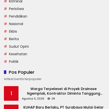
Kriminal
Peristiwa
Pendidikan
Nasional
Ekbis
Berita
Sudut Opini
Kesehatan
Politik
Pos Populer
Artikel berita terpopuler
Warga Terpeleset di Proyek Drainase
1
Ngemplak, Kontraktor Diminta Tanggung
Biaya Korban
Agustus 5, 2026
38
KUHAP Baru Berlaku, PT Surabaya Mulai Gelar