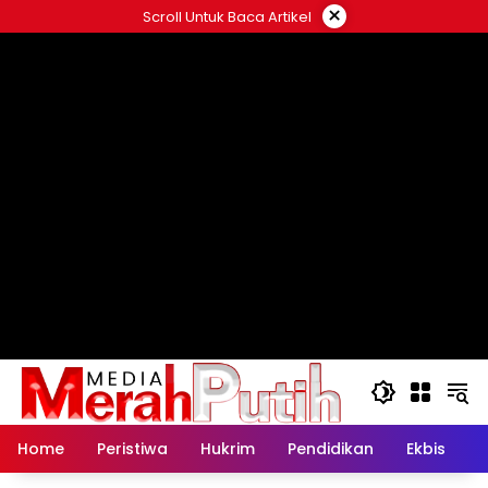
Langsung
×
Scroll Untuk Baca Artikel
ke
konten
Home
Peristiwa
Hukrim
Pendidikan
Ekbis
K