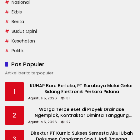
Nasional
Ekbis
Berita
Sudut Opini
Kesehatan
Politik
Pos Populer
Artikel berita terpopuler
KUHAP Baru Berlaku, PT Surabaya Mulai Gelar
1
Sidang Elektronik Perkara Pidana
Agustus 5, 2026
31
Warga Terpeleset di Proyek Drainase
2
Ngemplak, Kontraktor Diminta Tanggung
Biaya Korban
Agustus 5, 2026
27
Direktur PT Kurnia Sukses Semesta Akui Ubah
3
Dokumen Cangkang Sawit Jadi Bawang