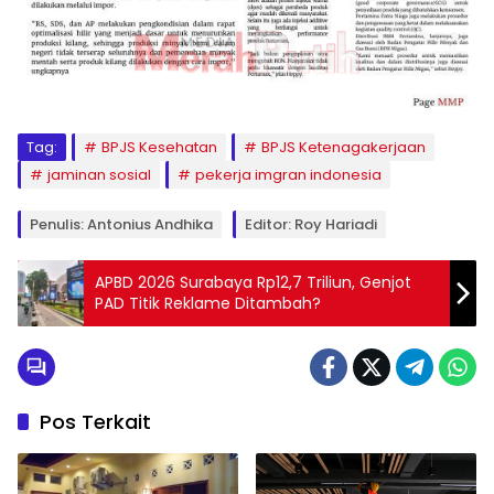
Tag:
BPJS Kesehatan
BPJS Ketenagakerjaan
jaminan sosial
pekerja imgran indonesia
Penulis: Antonius Andhika
Editor: Roy Hariadi
APBD 2026 Surabaya Rp12,7 Triliun, Genjot
PAD Titik Reklame Ditambah?
Pos Terkait