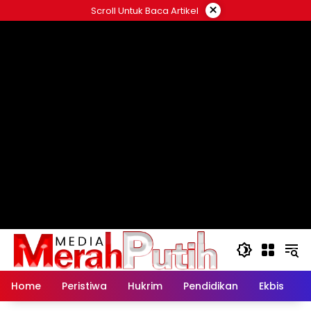
Langsung
×
Scroll Untuk Baca Artikel
ke
konten
Home
Peristiwa
Hukrim
Pendidikan
Ekbis
K