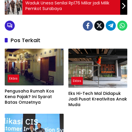
Waduk Unesa Senilai Rp176 Miliar jadi Milik
Pemkot Surabaya
Pos Terkait
Ekbis
Ekbis
Pengusaha Rumah Kos
Eks Hi-Tech Mal Didapuk
Kena Pajak? Ini Syarat
Jadi Pusat Kreativitas Anak
Batas Omzetnya
Muda