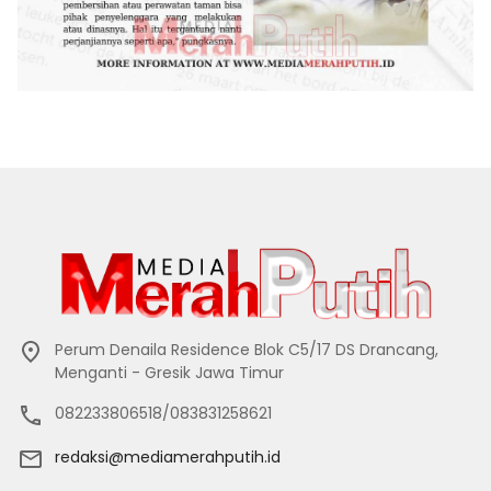
Perum Denaila Residence Blok C5/17 DS Drancang,
Menganti - Gresik Jawa Timur
082233806518/083831258621
redaksi@mediamerahputih.id