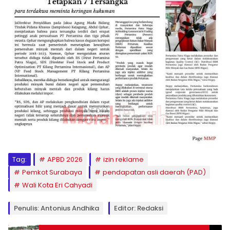
Tag:
APBD 2026
izin reklame
Pemkot Surabaya
pendapatan asli daerah (PAD)
Wali Kota Eri Cahyadi
Penulis: Antonius Andhika
Editor: Redaksi