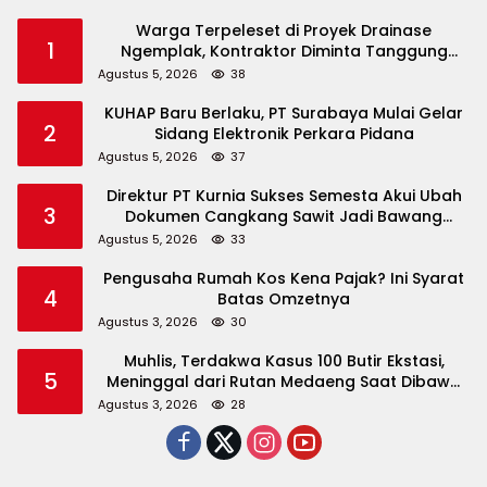
Warga Terpeleset di Proyek Drainase
1
Ngemplak, Kontraktor Diminta Tanggung
Biaya Korban
Agustus 5, 2026
38
KUHAP Baru Berlaku, PT Surabaya Mulai Gelar
2
Sidang Elektronik Perkara Pidana
Agustus 5, 2026
37
Direktur PT Kurnia Sukses Semesta Akui Ubah
3
Dokumen Cangkang Sawit Jadi Bawang
Bombay
Agustus 5, 2026
33
Pengusaha Rumah Kos Kena Pajak? Ini Syarat
4
Batas Omzetnya
Agustus 3, 2026
30
Muhlis, Terdakwa Kasus 100 Butir Ekstasi,
5
Meninggal dari Rutan Medaeng Saat Dibawa
ke RS Dr Soetomo
Agustus 3, 2026
28