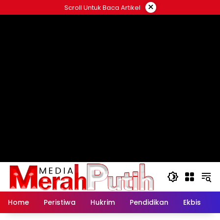
Langsung
×
Scroll Untuk Baca Artikel
ke
konten
Home
Peristiwa
Hukrim
Pendidikan
Ekbis
K