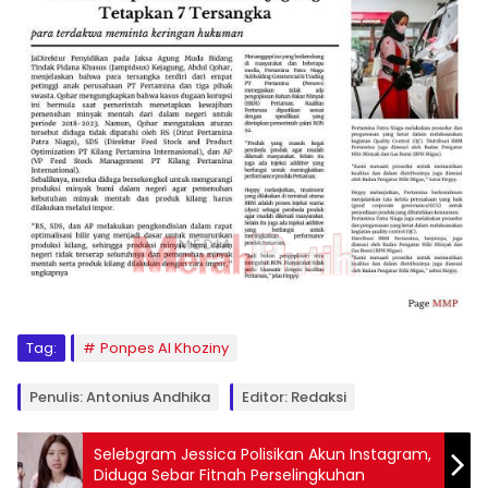
Tag:
Ponpes Al Khoziny
Penulis: Antonius Andhika
Editor: Redaksi
Selebgram Jessica Polisikan Akun Instagram,
Diduga Sebar Fitnah Perselingkuhan