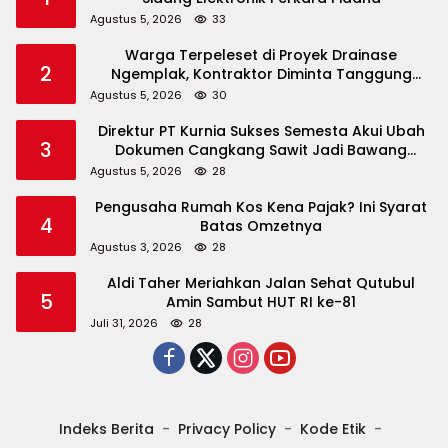
Agustus 5, 2026
33
Warga Terpeleset di Proyek Drainase
2
Ngemplak, Kontraktor Diminta Tanggung
Biaya Korban
Agustus 5, 2026
30
Direktur PT Kurnia Sukses Semesta Akui Ubah
3
Dokumen Cangkang Sawit Jadi Bawang
Bombay
Agustus 5, 2026
28
Pengusaha Rumah Kos Kena Pajak? Ini Syarat
4
Batas Omzetnya
Agustus 3, 2026
28
Aldi Taher Meriahkan Jalan Sehat Qutubul
5
Amin Sambut HUT RI ke-81
Juli 31, 2026
28
Indeks Berita
Privacy Policy
Kode Etik