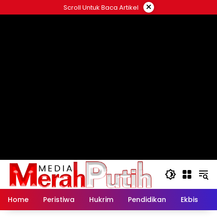
Langsung
×
Scroll Untuk Baca Artikel
ke
konten
Home
Peristiwa
Hukrim
Pendidikan
Ekbis
K