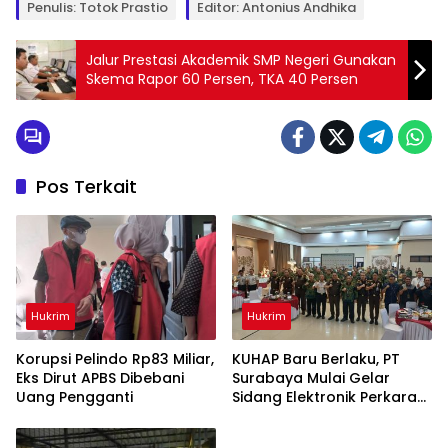
Penulis: Totok Prastio
Editor: Antonius Andhika
Jalur Prestasi Akademik SMP Negeri Gunakan
Skema Rapor 60 Persen, TKA 40 Persen
Pos Terkait
Hukrim
Hukrim
Korupsi Pelindo Rp83 Miliar,
KUHAP Baru Berlaku, PT
Eks Dirut APBS Dibebani
Surabaya Mulai Gelar
Uang Pengganti
Sidang Elektronik Perkara
Pidana