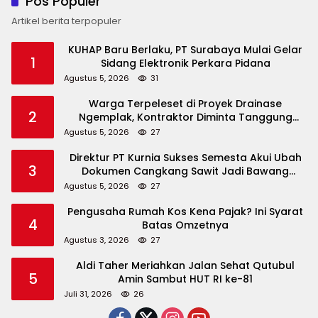
Pos Populer
Artikel berita terpopuler
KUHAP Baru Berlaku, PT Surabaya Mulai Gelar
1
Sidang Elektronik Perkara Pidana
Agustus 5, 2026
31
Warga Terpeleset di Proyek Drainase
2
Ngemplak, Kontraktor Diminta Tanggung
Biaya Korban
Agustus 5, 2026
27
Direktur PT Kurnia Sukses Semesta Akui Ubah
3
Dokumen Cangkang Sawit Jadi Bawang
Bombay
Agustus 5, 2026
27
Pengusaha Rumah Kos Kena Pajak? Ini Syarat
4
Batas Omzetnya
Agustus 3, 2026
27
Aldi Taher Meriahkan Jalan Sehat Qutubul
5
Amin Sambut HUT RI ke-81
Juli 31, 2026
26