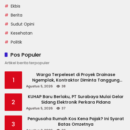
Ekbis
Berita
Sudut Opini
Kesehatan
Politik
Pos Populer
Artikel berita terpopuler
Warga Terpeleset di Proyek Drainase
1
Ngemplak, Kontraktor Diminta Tanggung
Biaya Korban
Agustus 5, 2026
38
KUHAP Baru Berlaku, PT Surabaya Mulai Gelar
2
Sidang Elektronik Perkara Pidana
Agustus 5, 2026
37
Pengusaha Rumah Kos Kena Pajak? Ini Syarat
3
Batas Omzetnya