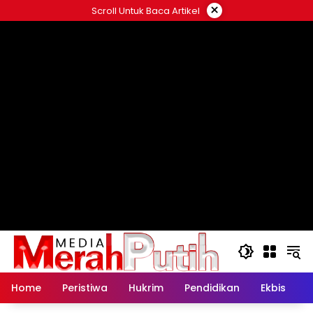
Langsung
×
Scroll Untuk Baca Artikel
ke
konten
Home
Peristiwa
Hukrim
Pendidikan
Ekbis
K