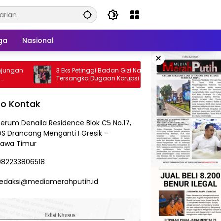
ga
Nasional
×
3 Eks Petinggi Badan Gizi Nasional Jadi
Dadan Hin
Tersangka Dugaan Korupsi Program
BGN Kini 
MBG
fo Kontak
Perum Denaila Residence Blok C5 No.17,
DS Drancang Menganti I Gresik -
Jawa Timur
082233806518
redaksi@mediamerahputih.id