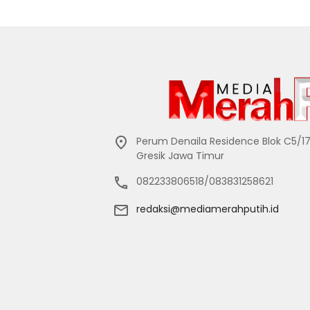
Perum Denaila Residence Blok C5/1
Gresik Jawa Timur
082233806518/083831258621
redaksi@mediamerahputih.id