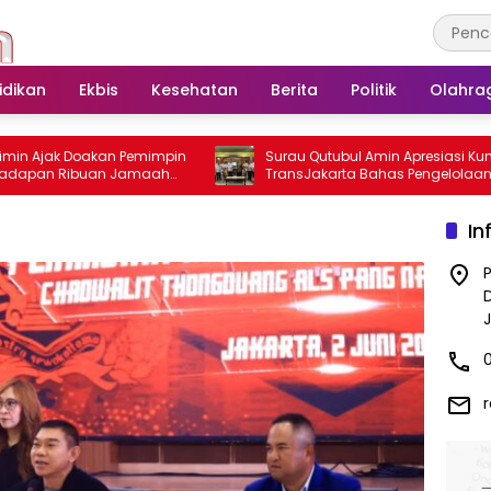
idikan
Ekbis
Kesehatan
Berita
Politik
Olahra
k Doakan Pemimpin
Surau Qutubul Amin Apresiasi Kunjungan
n Ribuan Jamaah
TransJakarta Bahas Pengelolaan
of Dr Kadirun Yahya
Lingkungan yang Bersih
In