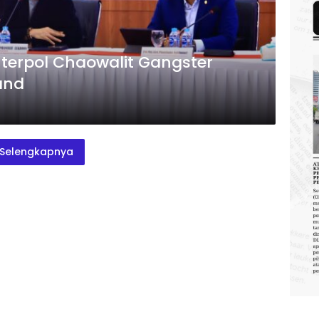
nterpol Chaowalit Gangster
land
Selengkapnya