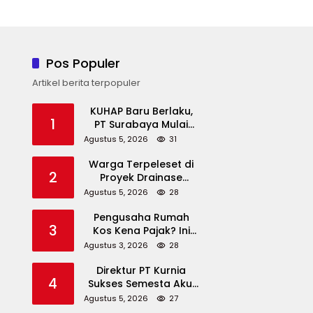
Pos Populer
Artikel berita terpopuler
KUHAP Baru Berlaku,
1
PT Surabaya Mulai
Gelar Sidang
Agustus 5, 2026
31
Elektronik Perkara
Warga Terpeleset di
Pidana
2
Proyek Drainase
Ngemplak, Kontraktor
Agustus 5, 2026
28
Diminta Tanggung
Pengusaha Rumah
Biaya Korban
3
Kos Kena Pajak? Ini
Syarat Batas
Agustus 3, 2026
28
Omzetnya
Direktur PT Kurnia
4
Sukses Semesta Akui
Ubah Dokumen
Agustus 5, 2026
27
Cangkang Sawit Jadi