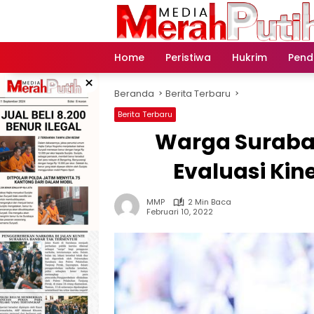
Langsung
ke
konten
Home
Peristiwa
Hukrim
Pend
×
Beranda
Berita Terbaru
Berita Terbaru
Warga Surabay
Evaluasi Kin
MMP
2 Min Baca
Februari 10, 2022