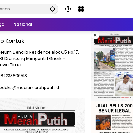
ga
Nasional
×
fo Kontak
Perum Denaila Residence Blok C5 No.17,
DS Drancang Menganti I Gresik -
Jawa Timur
082233806518
redaksi@mediamerahputih.id