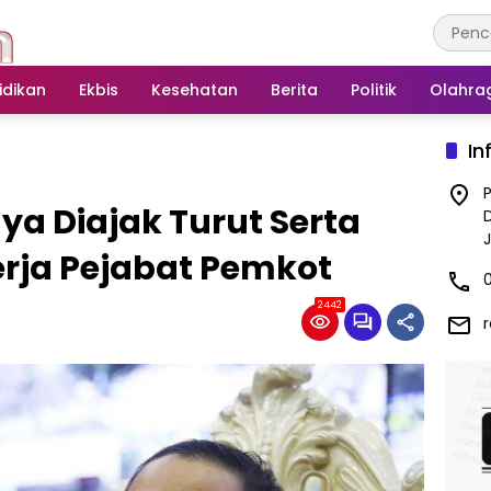
idikan
Ekbis
Kesehatan
Berita
Politik
Olahra
In
a Diajak Turut Serta
erja Pejabat Pemkot
2442