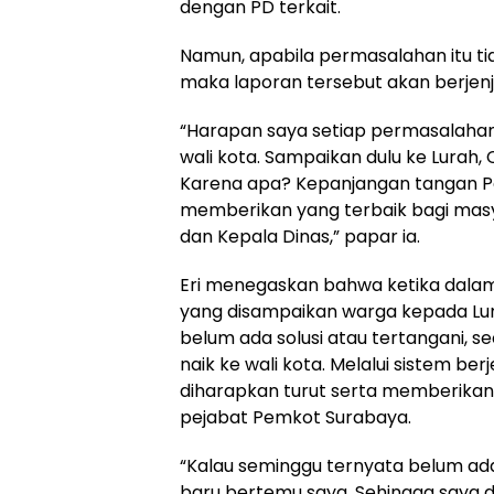
dengan PD terkait.
Namun, apabila permasalahan itu tid
maka laporan tersebut akan berjenj
“Harapan saya setiap permasalahan
wali kota. Sampaikan dulu ke Lurah,
Karena apa? Kepanjangan tangan P
memberikan yang terbaik bagi masy
dan Kepala Dinas,” papar ia.
Eri menegaskan bahwa ketika dala
yang disampaikan warga kepada Lu
belum ada solusi atau tertangani, s
naik ke wali kota. Melalui sistem ber
diharapkan turut serta memberikan p
pejabat Pemkot Surabaya.
“Kalau seminggu ternyata belum ada
baru bertemu saya. Sehingga saya 