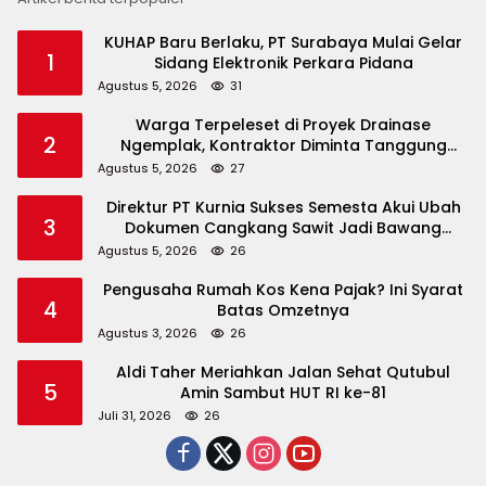
KUHAP Baru Berlaku, PT Surabaya Mulai Gelar
1
Sidang Elektronik Perkara Pidana
Agustus 5, 2026
31
Warga Terpeleset di Proyek Drainase
2
Ngemplak, Kontraktor Diminta Tanggung
Biaya Korban
Agustus 5, 2026
27
Direktur PT Kurnia Sukses Semesta Akui Ubah
3
Dokumen Cangkang Sawit Jadi Bawang
Bombay
Agustus 5, 2026
26
Pengusaha Rumah Kos Kena Pajak? Ini Syarat
4
Batas Omzetnya
Agustus 3, 2026
26
Aldi Taher Meriahkan Jalan Sehat Qutubul
5
Amin Sambut HUT RI ke-81
Juli 31, 2026
26