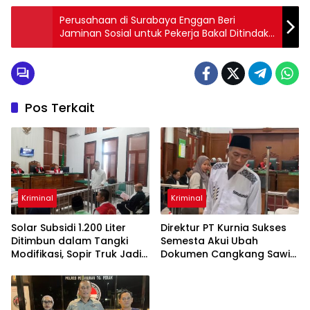
Perusahaan di Surabaya Enggan Beri
Jaminan Sosial untuk Pekerja Bakal Ditindak
Tegas
Pos Terkait
Kriminal
Kriminal
Solar Subsidi 1.200 Liter
Direktur PT Kurnia Sukses
Ditimbun dalam Tangki
Semesta Akui Ubah
Modifikasi, Sopir Truk Jadi
Dokumen Cangkang Sawit
Terdakwa
Jadi Bawang Bombay