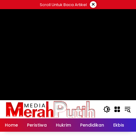
Langsung
×
Scroll Untuk Baca Artikel
ke
konten
Home
Peristiwa
Hukrim
Pendidikan
Ekbis
K