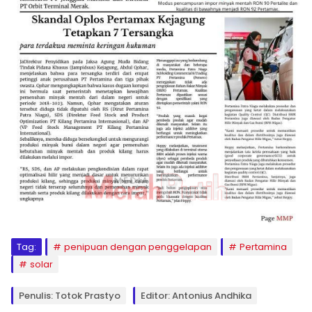
Tag:
penipuan dengan penggelapan
Pertamina
solar
Penulis: Totok Prastyo
Editor: Antonius Andhika