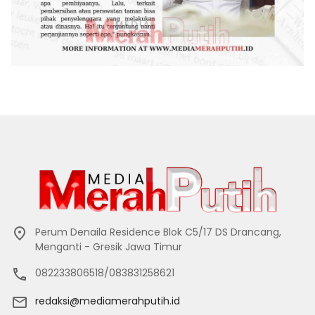
Perum Denaila Residence Blok C5/17 DS Drancang,
Menganti - Gresik Jawa Timur
082233806518/083831258621
redaksi@mediamerahputih.id