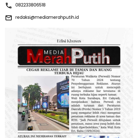
082233806518
redaksi@mediamerahputih.id