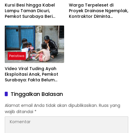
Kursi Besi hingga Kabel
Warga Terpeleset di
Lampu Taman Dicuri,
Proyek Drainase Ngemplak,
Pemkot Surabaya Beri
Kontraktor Diminta
Rp300 Ribu bagi Pelapor
Tanggung Biaya Korban
Peristiwa
Video Viral Tuding Ayah
Eksploitasi Anak, Pemkot
Surabaya: Fakta Belum
Terbukti
Tinggalkan Balasan
Alamat email Anda tidak akan dipublikasikan.
Ruas yang
wajib ditandai
*