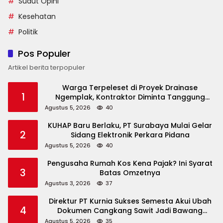
Sudut Opini
Kesehatan
Politik
Pos Populer
Artikel berita terpopuler
Warga Terpeleset di Proyek Drainase
1
Ngemplak, Kontraktor Diminta Tanggung
Biaya Korban
Agustus 5, 2026
40
KUHAP Baru Berlaku, PT Surabaya Mulai Gelar
2
Sidang Elektronik Perkara Pidana
Agustus 5, 2026
40
Pengusaha Rumah Kos Kena Pajak? Ini Syarat
3
Batas Omzetnya
Agustus 3, 2026
37
Direktur PT Kurnia Sukses Semesta Akui Ubah
4
Dokumen Cangkang Sawit Jadi Bawang
Bombay
Agustus 5, 2026
35