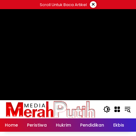
Langsung
×
Scroll Untuk Baca Artikel
ke
konten
Home
Peristiwa
Hukrim
Pendidikan
Ekbis
K