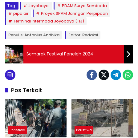
Tag:
Joyoboyo.
PDAM Surya Sembada
pipa air
Proyek SPAM Jaringan Perpipaan
Terminal Intermoda Joyoboyo (TIJ)
Penulis: Antonius Andhika
Editor: Redaksi
Semarak Festival Peneleh 2024
Pos Terkait
Peristiwa
Peristiwa